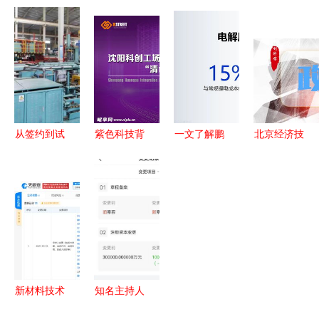
目 开启技
未来——新
公司，注册
科技公司，
术推广新篇
疆新能源新
资本1000
推动新材料
章
材料协会获
万布局新材
技术推广服
批成立
料技术推广
务迈入新阶
段
从签约到试
紫色科技背
一文了解鹏
北京经济技
产的高效转
景板设计图
辉能源
术开发区关
身 垫江国
PSD分层素
2024产品
于开展首台
家高新技术
材与新材料
技术发布会
（套）重大
企业产业基
技术推广服
储能新品、
技术创新产
地打造新材
务的完美结
固态电池亮
品摸底通知
料增长极
合
相与新材料
——新材料
技术
技术推广服
新材料技术
知名主持人
务
推广 构建
名下公司遭