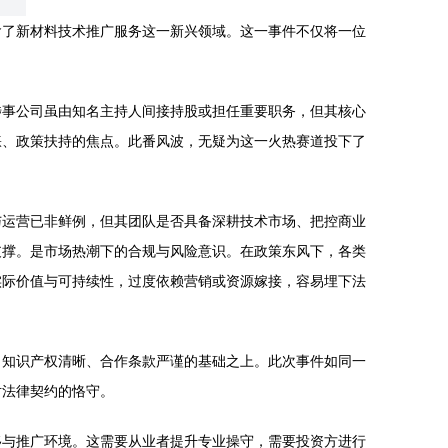
含了新材料技术推广服务这一新兴领域。这一事件不仅将一位
涉事公司虽由知名主持人间接持股或担任重要职务，但其核心
睐、政策扶持的焦点。此番风波，无疑为这一火热赛道投下了
与运营已非鲜例，但其团队是否具备深耕技术市场、把控商业
支撑。是市场热潮下的合规与风险意识。在政策东风下，各类
实际价值与可持续性，过度依赖营销或资源嫁接，容易埋下法
、知识产权清晰、合作条款严谨的基础之上。此次事件如同一
对法律契约的恪守。
移与推广环境。这需要从业者提升专业操守，需要投资方进行