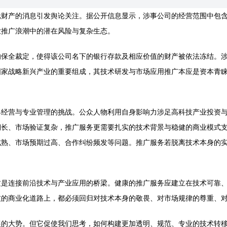
元财产的消息引发舆论关注。据公开信息显示，涉事公司的经营范围中包
业推广浪潮中的潜在风险与复杂生态。
的保全裁定，使得该公司名下的银行存款及相应价值的财产被依法冻结。
国家战略新兴产业的重要组成，其技术研发与市场应用推广本应是资本青
界经营与专业管理的挑战。公众人物利用自身影响力涉足高科技产业投资
期长、市场验证复杂，推广服务更需要扎实的技术背景与稳健的商业模式
成熟、市场预期过高、合作纠纷频发等问题。推广服务若脱离技术本身的
质是连接前沿技术与产业应用的桥梁。健康的推广服务应建立在技术可靠
技的商业化道路上，都必须回归对技术本身的敬畏、对市场规律的尊重、
展的大势。但它促使我们思考，如何构建更加透明、规范、专业的技术转