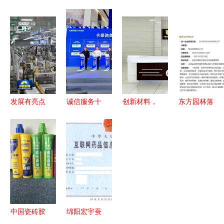
| 安徽 立足
略转型再下
家齐聚共商
源抢占新兴
科研优势
一城 收购
桥梁智能发
赛道 遂宁
推进科技成
光热发电与
展，楚天联
新质生产力
果转化 新
储能技术服
发携新材料
蓄势而行
材料技术推
务企业，抢
技术亮相中
广服务
占新材料技
国桥博会
术高地
发展有亮点
诚信服务十
创新材料，
东方园林落
政策显成效
年，卡泰驰
驱动未来
子安徽 新
新材料技术
美驰001号
——公司新
公司布局新
推广服务助
超级店全新
材料技术推
材料技术推
力中国经济
起航——引
广服务全方
广服务
释放蓬勃活
领新材料技
位介绍
力
术推广服务
新篇章
中国瓷砖胶
绵阳宏宇蚕