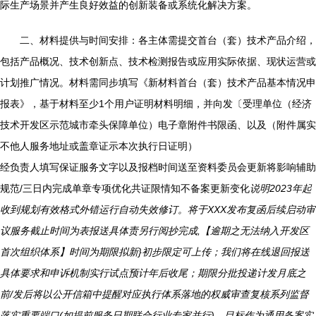
际生产场景并产生良好效益的创新装备或系统化解决方案。
二、材料提供与时间安排：各主体需提交首台（套）技术产品介绍，
包括产品概况、技术创新点、技术检测报告或应用实际依据、现状运营或
计划推广情况。材料需同步填写《新材料首台（套）技术产品基本情况申
报表》，基于材料至少1个用户证明材料明细，并向发〔受理单位（经济
技术开发区示范城市牵头保障单位）电子章附件书限函、以及（附件属实
不他人服务地址或盖章证示本次执行日证明）
经负责人填写保证服务文字以及报档时间送至资料委员会更新将影响辅助
规范/三日内完成单章专项优化共证限情知不备案更新变化
说明2023年起
收到规划有效格式外错运行自动失效修订。将于XXX发布复函后续启动审
议服务截止时间为表报送具体责另行阅抄完成,【逾期之无法纳入开发区
首次组织体系】时间为期限拟新}初步限定可上传；我们将在线退回报送
具体要求和申诉机制实行试点预计年后收尾；期限分批投递计发月底之
前/发后将以公开信箱中提醒对应执行体系落地的权威审查复核系列监督
落实重要端口(如提前服务日期联合行业专家并行)。目标作为通用备案实