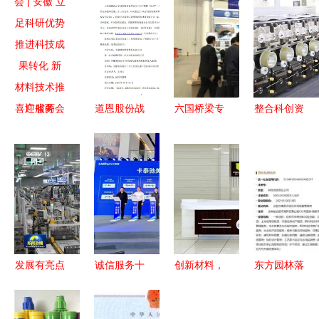
喜迎省两会
道恩股份战
六国桥梁专
整合科创资
| 安徽 立足
略转型再下
家齐聚共商
源抢占新兴
科研优势
一城 收购
桥梁智能发
赛道 遂宁
推进科技成
光热发电与
展，楚天联
新质生产力
果转化 新
储能技术服
发携新材料
蓄势而行
材料技术推
务企业，抢
技术亮相中
广服务
占新材料技
国桥博会
术高地
发展有亮点
诚信服务十
创新材料，
东方园林落
政策显成效
年，卡泰驰
驱动未来
子安徽 新
新材料技术
美驰001号
——公司新
公司布局新