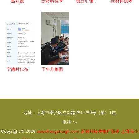
热烈祝
新材料技术
创新引领，
新材料技术
贺“湿腾”电
推广服务新
匠心筑路
推广服务的
器酒窖恒温
篇章 专利
——县交通
创新路径与
恒湿项目通
技术供需对
运输局大力
发展策略
过上海市高
接系列活动
推广‘四新
新技术成果
暨中科技术
技术’与新
转化项目审
交流会新材
材料服务
核认定！
料专场圆满
宁德时代布
千年舟集团
——新材料
落幕
局新材料赛
董事长陆铜
技术赋能传
道，成立技
华一行来
统产业升级
术推广服务
访，共探新
的典范
公司深化产
材料技术推
地址：上海市奉贤区立新路281-289号（单）1层
业链优势
广新路径
电话：-
Copyright © 2026
www.hengshuigh.com
新材料技术推广服务
上海韦小