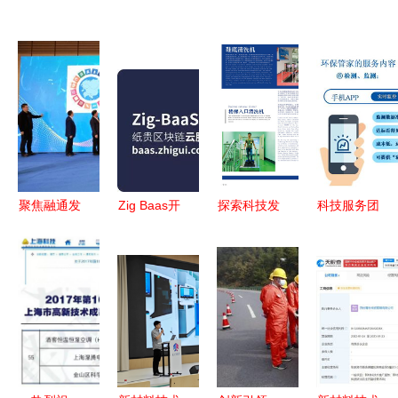
聚焦融通发
Zig Baas开
探索科技发
科技服务团
展 融合创
启IPFS定
展永不止步
云课堂 新
新 2021纺
制化服务与
中国合瑞科
材料全产业
织之光专精
新材技术推
技2020年
链绿色发
特新新材料
广，赋能企
产品画册与
展，助力有
生产技术与
业创新未来
新材料技术
色企业环保
应用推广活
推广服务
管家
动成功举办